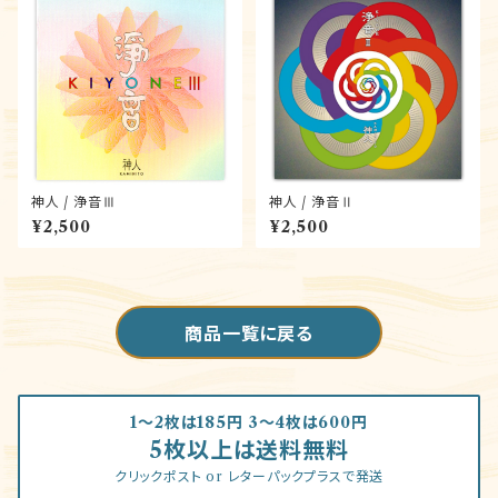
神人 / 浄音Ⅲ
神人 / 浄音Ⅱ
¥2,500
¥2,500
商品一覧に戻る
1～2枚は185円 3～4枚は600円
5枚以上は送料無料
クリックポスト or レターパックプラスで発送