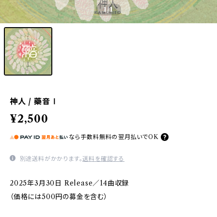
1
/1
神人 / 藥音Ⅰ
¥2,500
なら
手数料無料の
翌月払いでOK
別途送料がかかります。
送料を確認する
2025年3月30日 Release／14曲収録
（価格には500円の募金を含む）