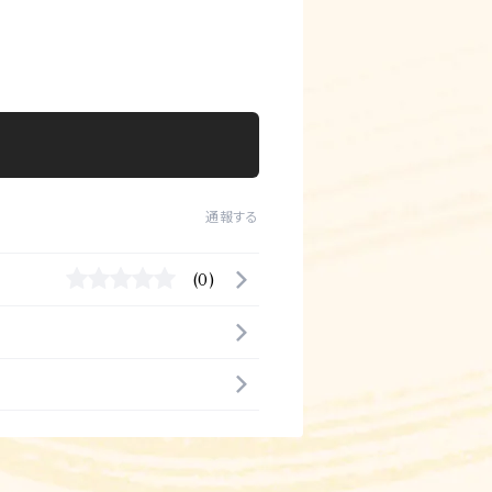
通報する
(0)